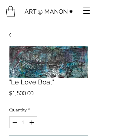
ART @ MANON ♥️
"Le Love Boat"
Price
$1,500.00
Quantity
*