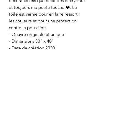
décoratifs tels que paillettes et crystaux
et toujours ma petite touche ❤️. La
toile est vernie pour en faire ressortir
les couleurs et pour une protection
contre la poussière.
- Oeuvre originale et unique
- Dimensions 30" x 40"
- Date de création 2020
- Canvas de qualité monté sur cadre de
bois
- Vernis brillant époxy
- Quincaillerie fournie
- Prête à installer
Coup de ♥️ sur mesure
Je peux faire une toile similaire selon
vos préférences (dimensions et