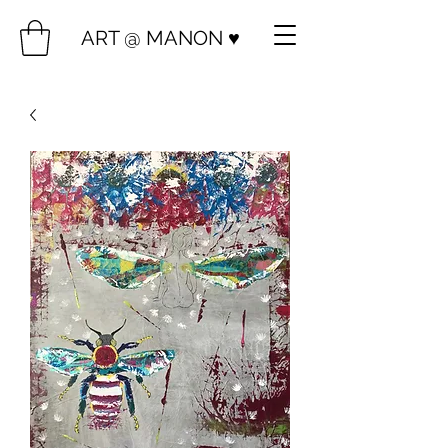
ART @ MANON ♥️