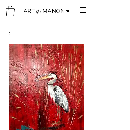
ART @ MANON ♥️