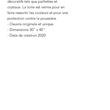
décoratifs tels que paillettes et
crystaux. La toile est vernie pour en
faire ressortir les couleurs et pour une
protection contre la poussière.
- Oeuvre originale et unique
- Dimensions 30" x 40"
- Date de création 2020
- Canvas de qualité monté sur cadre de
bois
- Vernis brillant
- Quincaillerie fournie
- Prête à installer
Coup de ♥️ sur mesure
Je peux faire une toile similaire selon
vos préférences (dimensions et
couleurs). Chaque oeuvre est unique et