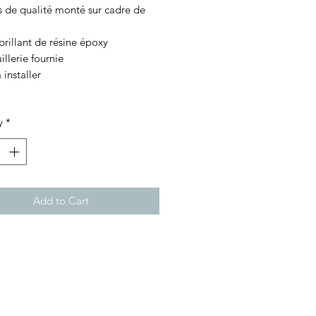
s de qualité monté sur cadre de
 brillant de résine époxy
illerie fournie
 installer
y
*
Add to Cart