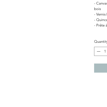
- Canva
bois
- Vernis
- Quinca
- Prête à
Quantit