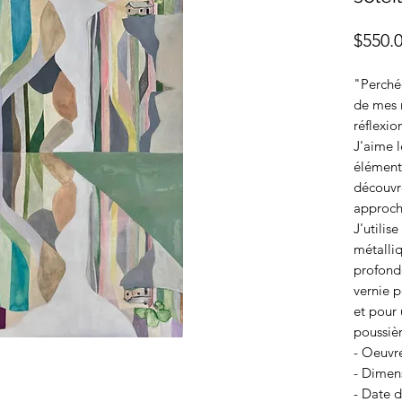
$550.
"Perchée
de mes 
réflexio
J'aime l
éléments
découvr
approch
J'utilis
métalli
profonde
vernie p
et pour 
poussièr
- Oeuvre
- Dimen
- Date 