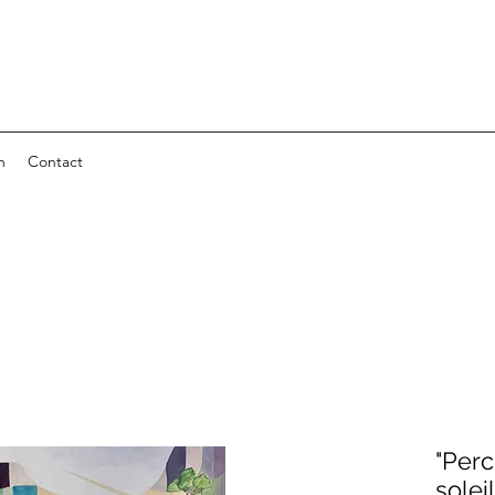
n
Contact
"Per
soleil