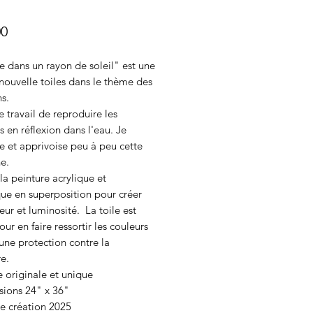
Price
00
 dans un rayon de soleil" est une
nouvelle toiles dans le thème des
ns.
e travail de reproduire les
 en réflexion dans l'eau. Je
e et apprivoise peu à peu cette
e.
e la peinture acrylique et
que en superposition pour créer
ur et luminosité. La toile est
our en faire ressortir les couleurs
une protection contre la
e.
 originale et unique
sions 24" x 36"
de création 2025