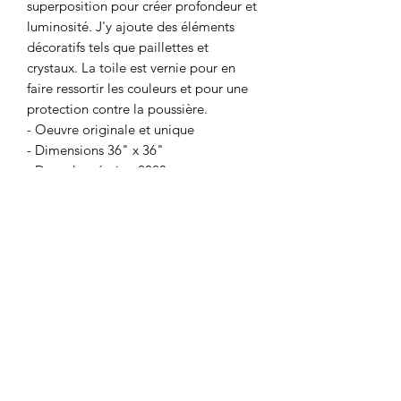
superposition pour créer profondeur et
luminosité. J'y ajoute des éléments
décoratifs tels que paillettes et
crystaux. La toile est vernie pour en
faire ressortir les couleurs et pour une
protection contre la poussière.
- Oeuvre originale et unique
- Dimensions 36" x 36"
- Date de création 2023
- Canvas de qualité monté sur cadre de
bois
- Vernis brillant
- Quincaillerie fournie
- Prête à installer
Coup de ♥️ sur mesure
Je peux faire une toile similaire selon