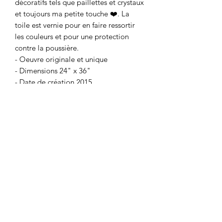
décoratifs tels que paillettes et crystaux
et toujours ma petite touche ❤️. La
toile est vernie pour en faire ressortir
les couleurs et pour une protection
contre la poussière.
- Oeuvre originale et unique
- Dimensions 24" x 36"
- Date de création 2015
- Canvas de qualité monté sur cadre de
bois
- Vernis brillant
- Quincaillerie fournie
- Prête à installer
Coup de ♥️ sur mesure
Je peux faire une toile similaire selon
vos préférences (dimensions et