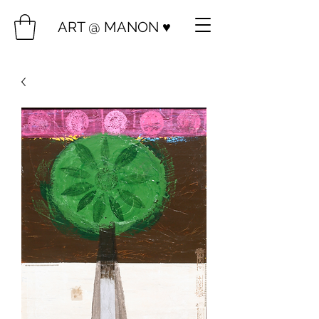
ART @ MANON ♥️