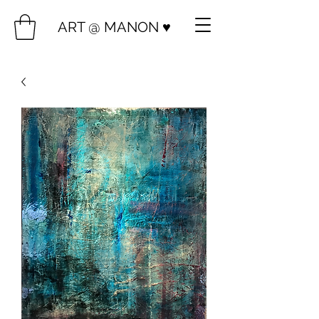
ART @ MANON ♥️