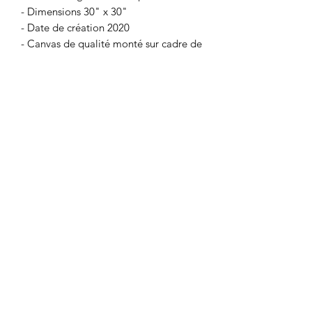
- Dimensions 30" x 30"
- Date de création 2020
- Canvas de qualité monté sur cadre de
bois
- Vernis brillant époxy
- Quincaillerie fournie
- Prête à installer
Coup de ♥️ sur mesure
Je peux faire une toile similaire selon
vos préférences (dimensions et
couleurs). Chaque oeuvre est unique et
donc il n'y a aucune reproduction. Pour
514.424.5373
me faire part de vos idées, veuillez
communiquer avec moi dans la section
Contact.