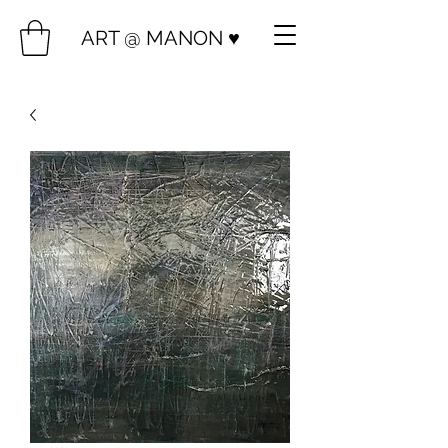
ART @ MANON ♥️