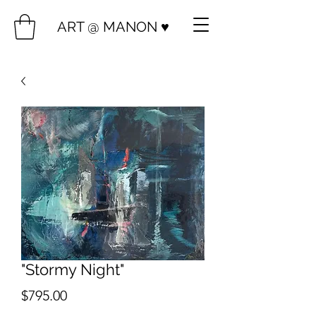
ART @ MANON ♥️
"Stormy Night"
Price
$795.00