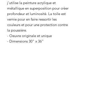
j'utilise la peinture acrylique et
métallique en superposition pour créer
profondeur et luminosité. La toile est
vernie pour en faire ressortir les
couleurs et pour une protection contre
la poussière.
- Oeuvre originale et unique
- Dimensions 30" x 36"
- Date de création 2025
- Canvas de qualité monté sur cadre de
bois
- Vernis brillant de résine époxy
- Quincaillerie fournie
- Prête à installer
Coup de ♥️ sur mesure
Je peux faire une toile similaire selon