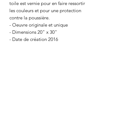
toile est vernie pour en faire ressortir
les couleurs et pour une protection
contre la poussière.
- Oeuvre originale et unique
- Dimensions 20" x 30"
- Date de création 2016
- Canvas de qualité monté sur cadre de
bois
- Vernis brillant époxy
- Quincaillerie fournie
- Prête à installer
Coup de ♥️ sur mesure
Je peux faire une toile similaire selon
vos préférences (dimensions et
couleurs). Chaque oeuvre est unique et
donc il n'y a aucune reproduction. Pour