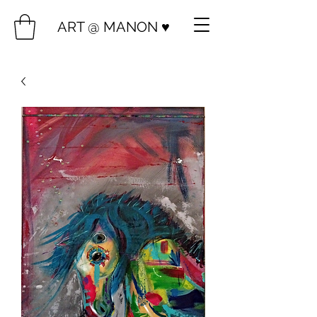
ART @ MANON ♥️