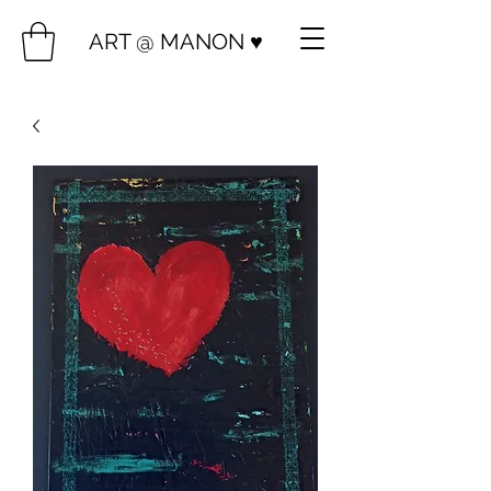
ART @ MANON ♥️