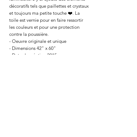
décoratifs tels que paillettes et crystaux
et toujours ma petite touche ❤️. La
toile est vernie pour en faire ressortir
les couleurs et pour une protection
contre la poussière.
- Oeuvre originale et unique
- Dimensions 42" x 60"
- Date de création 2015
- Canvas de qualité monté sur cadre de
bois
- Vernis brillant époxy
- Quincaillerie fournie
- Prête à installer
Coup de ♥️ sur mesure
Je peux faire une toile similaire selon